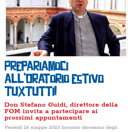
Prepariamoci
all'Oratorio estivo
TuXTutti!
Don Stefano Guidi, direttore della
FOM invita a partecipare ai
prossimi appuntamenti
Venerdì 26 maggio 2023 Incontro diocesano degli