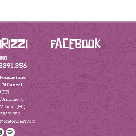
irizzi
Facebook
ONO
8391.356
Fondazione
i Milanesi
TTI
t'Antonio, 5 -
Milano (MI)
 58391.350
@oratorioestivo.it