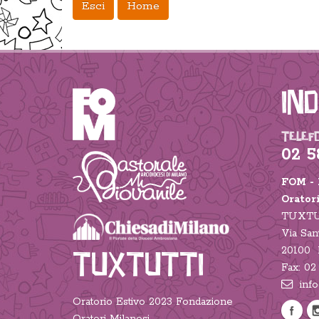
Esci
Home
Ind
TELEF
02 5
FOM - 
Orator
TUXTU
Via San
20100 
TUXTUTTI
Fax: 02
info
Oratorio Estivo 2023 Fondazione